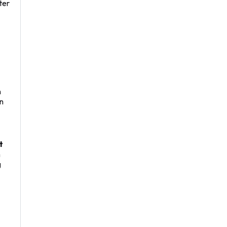
ter
n
in
t
n
g