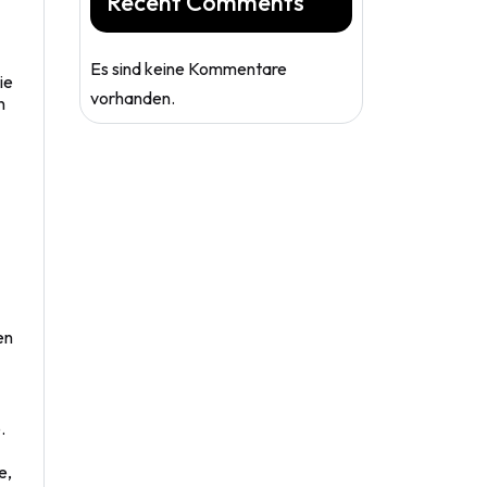
Recent Comments
Es sind keine Kommentare
ie
vorhanden.
n
en
.
e,