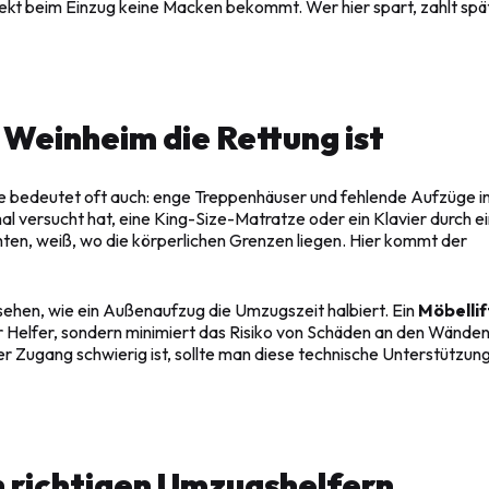
ekt beim Einzug keine Macken bekommt. Wer hier spart, zahlt spä
 Weinheim die Rettung ist
 bedeutet oft auch: enge Treppenhäuser und fehlende Aufzüge i
l versucht hat, eine King-Size-Matratze oder ein Klavier durch e
ten, weiß, wo die körperlichen Grenzen liegen. Hier kommt der
sehen, wie ein Außenaufzug die Umzugszeit halbiert. Ein
Möbellif
r Helfer, sondern minimiert das Risiko von Schäden an den Wände
er Zugang schwierig ist, sollte man diese technische Unterstützun
n richtigen Umzugshelfern