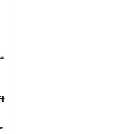
us
ft
an