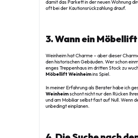
damit das Parkett in der neuen Wohnung dir
oft bei der Kautionsrückzahlung drauf.
3. Wann ein Möbellift
Weinheim hat Charme – aber dieser Charme
den historischen Gebäuden. Wer schon einma
enges Treppenhaus im dritten Stock zu wuch
Möbellift Weinheim
ins Spiel.
In meiner Erfahrung als Berater habe ich ge
Weinheim
schont nicht nur den Rücken Ihre
und am Mobiliar selbst fast auf Null. Wenn d
unbedingt einplanen.
4. Die Suche nach de