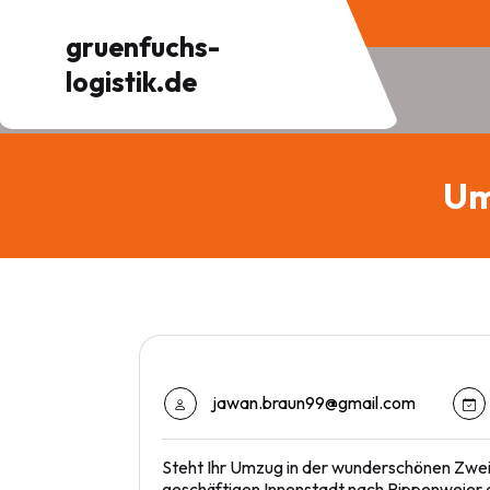
skip
gruenfuchs-
to
content
logistik.de
Um
jawan.braun99@gmail.com
Steht Ihr Umzug in der wunderschönen Zwei-
geschäftigen Innenstadt nach Rippenweier od