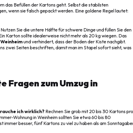
um das Befüllen der Kartons geht. Selbst die stabilsten
n, wenn sie falsch gepackt werden. Eine goldene Regel lautet:
 Nutzen Sie die untere Hälfte für schwere Dinge und füllen Sie den
 Ein Karton sollte idealerweise nicht mehr als 20 kg wiegen. Das
 Weinheim
und verhindert, dass der Boden der Kiste nachgibt.
s zwei Seiten beschriften, damit man im Stapel sofort sieht, was
te Fragen zum Umzug in
auche ich wirklich?
Rechnen Sie grob mit 20 bis 30 Kartons pr
immer-Wohnung in Weinheim sollten Sie etwa 60 bis 80
ist immer besser, fünf Kartons zu viel zu haben als am Sonntagab