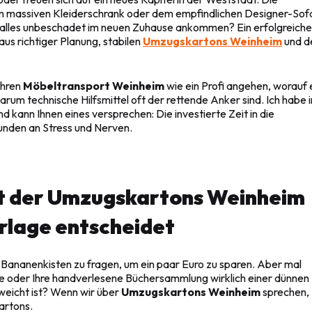
em massiven Kleiderschrank oder dem empfindlichen Designer-Sof
as alles unbeschadet im neuen Zuhause ankommen? Ein erfolgreiche
aus richtiger Planung, stabilen
Umzugskartons Weinheim
und d
Ihren
Möbeltransport Weinheim
wie ein Profi angehen, worauf 
um technische Hilfsmittel oft der rettende Anker sind. Ich habe i
 kann Ihnen eines versprechen: Die investierte Zeit in die
nden an Stress und Nerven.
ät der Umzugskartons Weinheim
rlage entscheidet
n Bananenkisten zu fragen, um ein paar Euro zu sparen. Aber mal
ine oder Ihre handverlesene Büchersammlung wirklich einer dünnen
weicht ist? Wenn wir über
Umzugskartons Weinheim
sprechen,
artons.